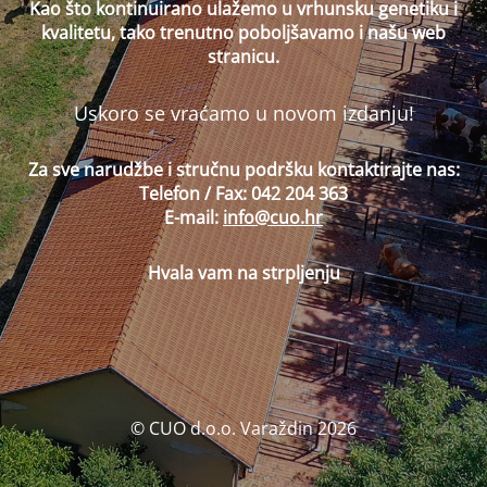
Kao što kontinuirano ulažemo u vrhunsku genetiku i
kvalitetu, tako trenutno poboljšavamo i našu web
stranicu.
Uskoro se vraćamo u novom izdanju!
Za sve narudžbe i stručnu podršku kontaktirajte nas:
Telefon / Fax: 042 204 363
E-mail:
info@cuo.hr
Hvala vam na strpljenju
© CUO d.o.o. Varaždin 2026