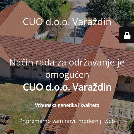
CUO d.o.o. Varaždin
Način rada za održavanje je
omogućen
CUO d.o.o. Varaždin
Vrhunska genetika i kvaliteta
Pripremamo vam novi, moderniji web